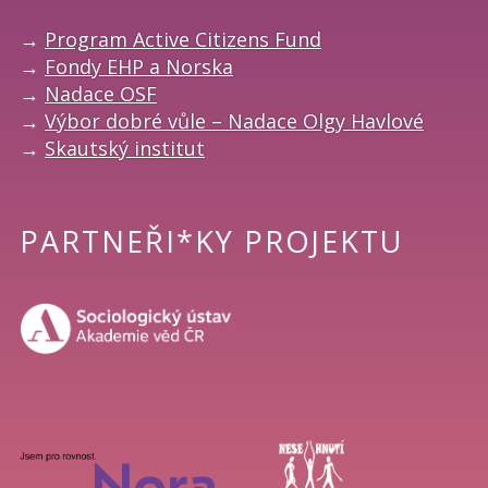
→
Program Active Citizens Fund
→
Fondy EHP a Norska
→
Nadace OSF
→
Výbor dobré vůle – Nadace Olgy Havlové
→
Skautský institut
PARTNEŘI*KY PROJEKTU